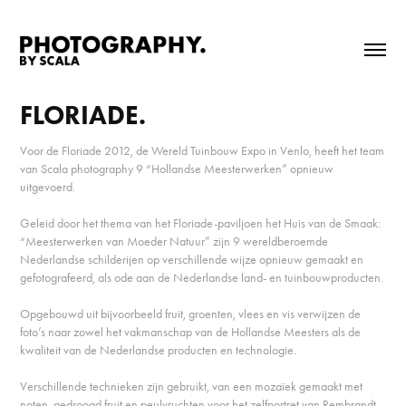
FLORIADE.
Voor de Floriade 2012, de Wereld Tuinbouw Expo in Venlo, heeft het team
van Scala photography 9 “Hollandse Meesterwerken” opnieuw
uitgevoerd.
Geleid door het thema van het Floriade-paviljoen het Huis van de Smaak:
“Meesterwerken van Moeder Natuur” zijn 9 wereldberoemde
Nederlandse schilderijen op verschillende wijze opnieuw gemaakt en
gefotografeerd, als ode aan de Nederlandse land- en tuinbouwproducten.
Opgebouwd uit bijvoorbeeld fruit, groenten, vlees en vis verwijzen de
foto’s naar zowel het vakmanschap van de Hollandse Meesters als de
kwaliteit van de Nederlandse producten en technologie.
Verschillende technieken zijn gebruikt, van een mozaïek gemaakt met
noten, gedroogd fruit en peulvruchten voor het zelfportret van Rembrandt