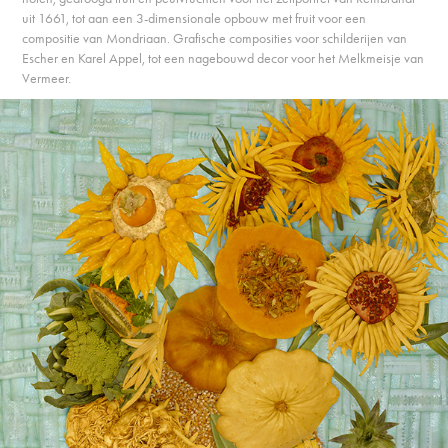
uit 1661, tot aan een 3-dimensionale opbouw met fruit voor een
compositie van Mondriaan. Grafische composities voor schilderijen van
Escher en Karel Appel, tot een nagebouwd decor voor het Melkmeisje van
Vermeer.